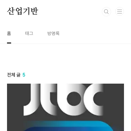
본문 바로가기
산업기반
홈
태그
방명록
전체 글
5